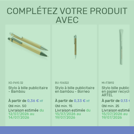
COMPLÉTEZ VOTRE PRODUIT
AVEC
XD-P610.32
BU-106322
MI-IT3892
Stylo à bille publicitaire
Stylo à bille publicitaire
Stylo bille publicita
- Bambou
en bambou - Borneo
en papier recyclé -
ARTEL
À partir de
0,36 €
À partir de
0,33 €
À partir de
0,13 €
HT
HT
H
Qté min. 50
Qté min. 15
Qté min. 25
Livraison estimée
du
Livraison estimée
du
Livraison estimée
12/07/2026 au
15/07/2026 au
15/07/2026 au
14/07/2026
19/07/2026
19/07/2026