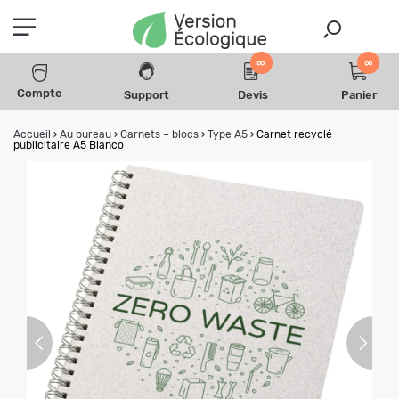
∞
∞
Compte
Support
Devis
Panier
Accueil
›
Au bureau
›
Carnets – blocs
›
Type A5
›
Carnet recyclé
publicitaire A5 Bianco