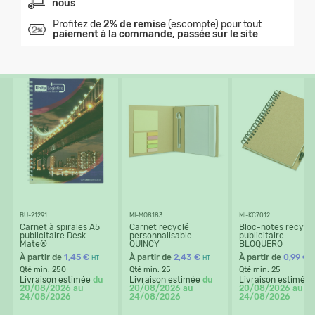
nous
Profitez de
2% de remise
(escompte) pour tout
paiement à la commande, passée sur le site
BU-21291
MI-MO8183
MI-KC7012
Carnet à spirales A5
Carnet recyclé
Bloc-notes recycl
publicitaire Desk-
personnalisable -
publicitaire -
Mate®
QUINCY
BLOQUERO
À partir de
1,45 €
À partir de
2,43 €
À partir de
0,99 €
HT
HT
H
Qté min. 250
Qté min. 25
Qté min. 25
Livraison estimée
du
Livraison estimée
du
Livraison estimée
20/08/2026 au
20/08/2026 au
20/08/2026 au
24/08/2026
24/08/2026
24/08/2026