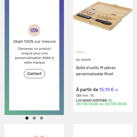
Objet 100% sur mesure
Personnalisez tous nos
objets écolos
Concevez un produit
Dé
en choisissant les couleurs
unique pour une
de
et le type de marquage
personnalisation fidèle à
BU-104578
adaptés à votre logo
votre marque
Boîte d'outils 19 pièces
Découvrir
Contact
personnalisable Rivet
À partir de
15,10 €
HT
Qté min. 15
Livraison estimée
du
20/08/2026 au 24/08/2026